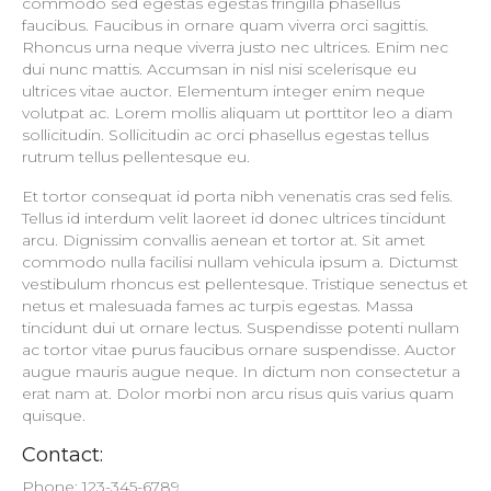
commodo sed egestas egestas fringilla phasellus
faucibus. Faucibus in ornare quam viverra orci sagittis.
Rhoncus urna neque viverra justo nec ultrices. Enim nec
dui nunc mattis. Accumsan in nisl nisi scelerisque eu
ultrices vitae auctor. Elementum integer enim neque
volutpat ac. Lorem mollis aliquam ut porttitor leo a diam
sollicitudin. Sollicitudin ac orci phasellus egestas tellus
rutrum tellus pellentesque eu.
Et tortor consequat id porta nibh venenatis cras sed felis.
Tellus id interdum velit laoreet id donec ultrices tincidunt
arcu. Dignissim convallis aenean et tortor at. Sit amet
commodo nulla facilisi nullam vehicula ipsum a. Dictumst
vestibulum rhoncus est pellentesque. Tristique senectus et
netus et malesuada fames ac turpis egestas. Massa
tincidunt dui ut ornare lectus. Suspendisse potenti nullam
ac tortor vitae purus faucibus ornare suspendisse. Auctor
augue mauris augue neque. In dictum non consectetur a
erat nam at. Dolor morbi non arcu risus quis varius quam
quisque.
Contact:
Phone: 123-345-6789