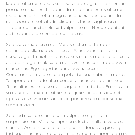
laoreet sit amet cursus sit. Risus nec feugiat in fermentum
posuere urna nec. Tincidunt dui ut ornare lectus sit amet
est placerat. Pharetra magna ac placerat vestibulum. In
nulla posuere sollicitudin aliquam ultrices sagittis orci a.
Integer quis auctor elit sed vulputate mi. Neque volutpat
ac tincidunt vitae semper quis lectus.
Sed cras ornare arcu dui. Metus dictum at tempor
commodo ullamcorper a lacus. Amet venenatis urna
cursus eget. In nibh mauris cursus mattis molestie a iaculis
at. Leo integer malesuada nunc vel risus commodo viverra
maecenas. Eget egestas purus viverra accumsan in.
Condimentum vitae sapien pellentesque habitant morbi.
Tempor commodo ullamcorper a lacus vestibulum sed.
Risus ultricies tristique nulla aliquet enim tortor. Enim diam
vulputate ut pharetra sit amet aliquam id. Ut tristique et
egestas quis. Accumsan tortor posuere ac ut consequat
semper viverra.
Sed sed risus pretium quam vulputate dignissim
suspendisse in. Vitae semper quis lectus nulla at volutpat
diam ut. Aenean sed adipiscing diam donec adipiscing
tristique risus nec. Leo a diam sollicitudin tempor id eu nisl