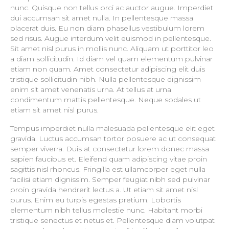
nunc. Quisque non tellus orci ac auctor augue. Imperdiet
dui accumsan sit amet nulla. In pellentesque massa
placerat duis. Eu non diam phasellus vestibulum lorem
sed risus. Augue interdum velit euismod in pellentesque.
Sit amet nisl purus in mollis nunc. Aliquam ut porttitor leo
a diam sollicitudin. Id diam vel quam elementum pulvinar
etiam non quam. Amet consectetur adipiscing elit duis
tristique sollicitudin nibh. Nulla pellentesque dignissim
enim sit amet venenatis urna. At tellus at urna
condimentum mattis pellentesque. Neque sodales ut
etiam sit amet nisl purus.
Tempus imperdiet nulla malesuada pellentesque elit eget
gravida. Luctus accumsan tortor posuere ac ut consequat
semper viverra. Duis at consectetur lorem donec massa
sapien faucibus et. Eleifend quam adipiscing vitae proin
sagittis nisl rhoncus. Fringilla est ullamcorper eget nulla
facilisi etiam dignissim. Semper feugiat nibh sed pulvinar
proin gravida hendrerit lectus a. Ut etiam sit amet nisl
purus. Enim eu turpis egestas pretium. Lobortis
elementum nibh tellus molestie nunc. Habitant morbi
tristique senectus et netus et. Pellentesque diam volutpat